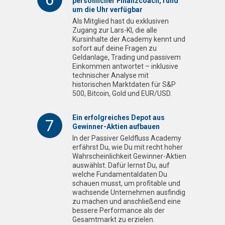
persönlicher Finanzcoach, rund
um die Uhr verfügbar
Als Mitglied hast du exklusiven
Zugang zur Lars-KI, die alle
Kursinhalte der Academy kennt und
sofort auf deine Fragen zu
Geldanlage, Trading und passivem
Einkommen antwortet – inklusive
technischer Analyse mit
historischen Marktdaten für S&P
500, Bitcoin, Gold und EUR/USD.
Ein erfolgreiches Depot aus
7
Gewinner-Aktien aufbauen
In der Passiver Geldfluss Academy
erfährst Du, wie Du mit recht hoher
Wahrscheinlichkeit Gewinner-Aktien
auswählst. Dafür lernst Du, auf
welche Fundamentaldaten Du
schauen musst, um profitable und
wachsende Unternehmen ausfindig
zu machen und anschließend eine
bessere Performance als der
Gesamtmarkt zu erzielen.