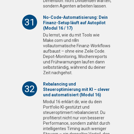
Dimension: nicht Dividenden warten,
sondern Agenten arbeiten lassen.
No-Code-Automatisierung: Dein
31
Finanz-Setup läuft auf Autopilot
(Modul 16 / 17)
Du lernst, wie du mit Tools wie
Make.com und n8n
vollautomatische Finanz-Workflows
aufbaust – ohne eine Zeile Code.
Depot-Monitoring, Wochenreports
und Frühwarnungen laufen dann
selbstständig, während du deiner
Zeit nachgehst.
Rebalancing und
32
Steueroptimierung mit KI – clever
und automatisiert (Modul 16)
Modul 16 erklärt dir, wie du dein
Portfolio KI-gestützt und
steueroptimiert rebalancierst. Du
profitierst nicht nur von besserer
Performance, sondern zahlst durch
intelligentes Timing auch weniger
Steuern – ein doppelter Vorteil, den