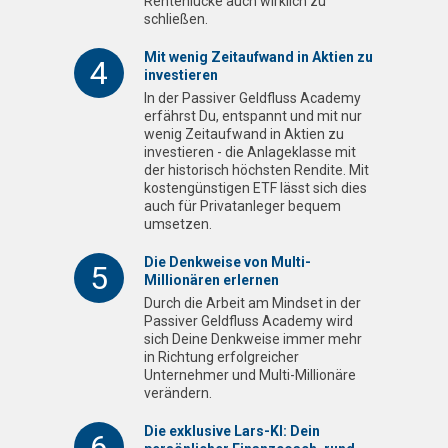
Rentenlücke auch wirklich zu
schließen.
Mit wenig Zeitaufwand in Aktien zu
4
investieren
In der Passiver Geldfluss Academy
erfährst Du, entspannt und mit nur
wenig Zeitaufwand in Aktien zu
investieren - die Anlageklasse mit
der historisch höchsten Rendite. Mit
kostengünstigen ETF lässt sich dies
auch für Privatanleger bequem
umsetzen.
Die Denkweise von Multi-
5
Millionären erlernen
Durch die Arbeit am Mindset in der
Passiver Geldfluss Academy wird
sich Deine Denkweise immer mehr
in Richtung erfolgreicher
Unternehmer und Multi-Millionäre
verändern.
Die exklusive Lars-KI: Dein
6