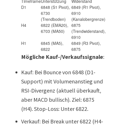
Timeframe
Unterstützung
Widerstand
D1
6848 (S1 Pivot),
6849 (R1 Pivot),
6730
6910
(Trendboden)
(Kanalobergrenze)
H4
6822 (EMA20),
6875
6703 (MA50)
(Trendwiderstand),
6910
H1
6845 (MA5),
6849 (R3 Pivot),
6822
6875
Mögliche Kauf-/Verkaufssignale
:
Kauf:
Bei Bounce von 6848 (D1-
Support) mit Volumenanstieg und
RSI-Divergenz (aktuell überkauft,
aber MACD bullisch). Ziel: 6875
(H4). Stop-Loss: Unter 6822.
Verkauf:
Bei Break unter 6822 (H4-