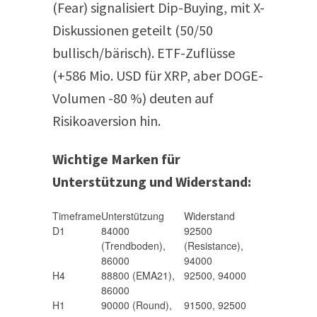
(Fear) signalisiert Dip-Buying, mit X-
Diskussionen geteilt (50/50
bullisch/bärisch). ETF-Zuflüsse
(+586 Mio. USD für XRP, aber DOGE-
Volumen -80 %) deuten auf
Risikoaversion hin.
Wichtige Marken für
Unterstützung und Widerstand:
Timeframe
Unterstützung
Widerstand
D1
84000
92500
(Trendboden),
(Resistance),
86000
94000
H4
88800 (EMA21),
92500, 94000
86000
H1
90000 (Round),
91500, 92500