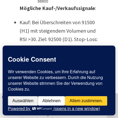
88800
Mögliche Kauf-/Verkaufssignale
:
Kauf:
Bei Überschreiten von 91500
(H1) mit steigendem Volumen und
RSI >30. Ziel: 92500 (D1). Stop-Loss:
Unter 90000.
Verkauf:
Bei Break unter 88800 (H4)
mit negativer MACD-Divergenz.
Ziel: 86000. Stop-Loss: Über 91500.
Signale entstehen bei EMA-Crosses
(z. B. EMA21 auf H4) oder Fear &
Cookies erleichtern die Bereitstellung unserer Dienste. Mit der
Nutzung unserer Dienste erklären Sie sich damit
Greed-Shift zu Neutral.
einverstanden, dass wir Cookies verwenden.
Ich möchte mir
die Datenschutzerklärung noch einmal durchlesen.
OK